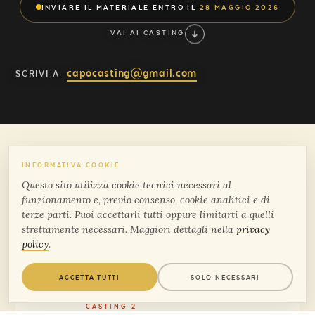
INVIARE IL MATERIALE ENTRO IL
28 MAGGIO 2026
VAI AI CASTING
capocasting@gmail.com
SCRIVI A
INFORMATIVA COOKIE
Questo sito utilizza cookie tecnici necessari al
funzionamento e, previo consenso, cookie analitici e di
CASTING 1
ATTORI E COMPARSE
terze parti. Puoi accettarli tutti oppure limitarti a quelli
01
strettamente necessari. Maggiori dettagli nella
privacy
Riprese: lunedì 8 giugno 2026, nei
policy
.
pressi di Curinga (CZ).
ACCETTA TUTTI
SOLO NECESSARI
CASTING 2