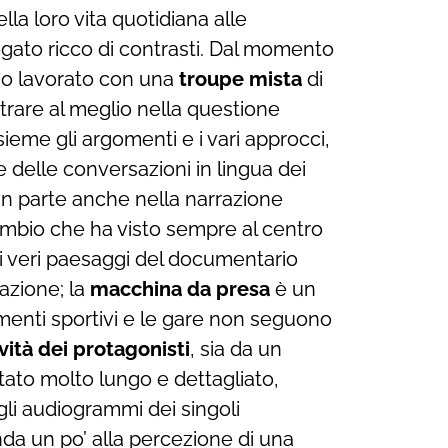
lla loro vita quotidiana alle
iegato ricco di contrasti. Dal momento
 ho lavorato con una
troupe mista
di
ntrare al meglio nella questione
ieme gli argomenti e i vari approcci,
 delle conversazioni in lingua dei
 in parte anche nella narrazione
bio che ha visto sempre al centro
 i veri paesaggi del documentario
’azione; la
macchina da presa
è un
menti sportivi e le gare non seguono
vità dei protagonisti
, sia da un
 stato molto lungo e dettagliato,
gli audiogrammi dei singoli
nda un po’ alla percezione di una