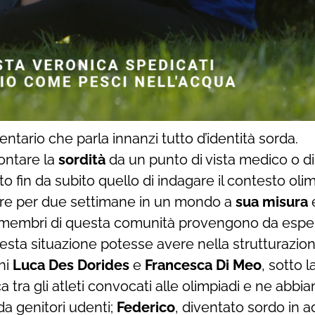
tario che parla innanzi tutto d’identità sorda.
ontare la
sordità
da un punto di vista medico o di
ato fin da subito quello di indagare il contesto o
vere per due settimane in un mondo a
sua misura
e
 I membri di questa comunità provengono da esper
sta situazione potesse avere nella strutturazione 
hi
Luca Des Dorides
e
Francesca Di Meo
, sotto 
 tra gli atleti convocati alle olimpiadi e ne abbia
da genitori udenti;
Federico
, diventato sordo in 