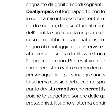
segnante da genitori sordi segnanti. I
Deaflympics
e il loro rapporto con l
in cui era mio interesse concentrarm
sordi e udenti, dalla scrittura al mo
dell’identità sorda sia da un punto d
così come abbiamo ragionato insieme 
segni o il montaggio delle interviste
attraverso la scelta di utilizzare
Luca
l’approccio umano. Per restituire qu
sarebbero stati i volti e i corpi degl
personaggio tra i personaggi e non s
lo schema classico del racconto spor
punto di vista
emotivo
che
percetti
poiché le soggettive sonore delle gar
protagonisti. Il suono si alterna con