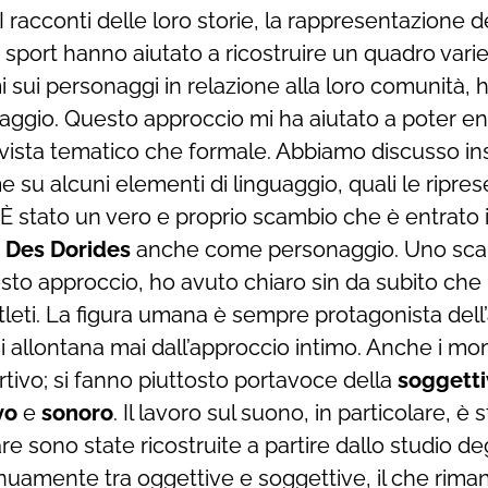
 racconti delle loro storie, la rappresentazione de
o sport hanno aiutato a ricostruire un quadro var
i sui personaggi in relazione alla loro comunità,
ntaggio. Questo approccio mi ha aiutato a poter e
i vista tematico che formale. Abbiamo discusso ins
su alcuni elementi di linguaggio, quali le riprese
. È stato un vero e proprio scambio che è entrato
 Des Dorides
anche come personaggio. Uno scam
esto approccio, ho avuto chiaro sin da subito che
i atleti. La figura umana è sempre protagonista dell
i allontana mai dall’approccio intimo. Anche i mo
tivo; si fanno piuttosto portavoce della
soggetti
vo
e
sonoro
. Il lavoro sul suono, in particolare, è
e sono state ricostruite a partire dallo studio de
tinuamente tra oggettive e soggettive, il che rima